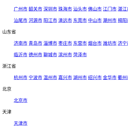
广州市
韶关市
深圳市
珠海市
汕头市
佛山市
江门市
湛江
汕尾市
河源市
阳江市
清远市
东莞市
中山市
潮州市
揭阳
山东省
济南市
青岛市
淄博市
枣庄市
东营市
烟台市
潍坊市
济宁
临沂市
德州市
聊城市
滨州市
菏泽市
浙江省
杭州市
宁波市
温州市
嘉兴市
湖州市
绍兴市
金华市
衢州
北京
北京市
天津
天津市