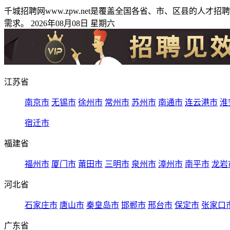
千城招聘网www.zpw.net是覆盖全国各省、市、区县的
需求。 2026年08月08日 星期六
江苏省
南京市
无锡市
徐州市
常州市
苏州市
南通市
连云港市
淮
宿迁市
福建省
福州市
厦门市
莆田市
三明市
泉州市
漳州市
南平市
龙岩
河北省
石家庄市
唐山市
秦皇岛市
邯郸市
邢台市
保定市
张家口
广东省