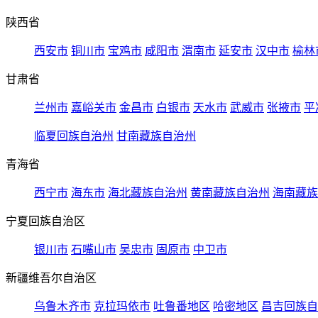
陕西省
西安市
铜川市
宝鸡市
咸阳市
渭南市
延安市
汉中市
榆林
甘肃省
兰州市
嘉峪关市
金昌市
白银市
天水市
武威市
张掖市
平
临夏回族自治州
甘南藏族自治州
青海省
西宁市
海东市
海北藏族自治州
黄南藏族自治州
海南藏族
宁夏回族自治区
银川市
石嘴山市
吴忠市
固原市
中卫市
新疆维吾尔自治区
乌鲁木齐市
克拉玛依市
吐鲁番地区
哈密地区
昌吉回族自