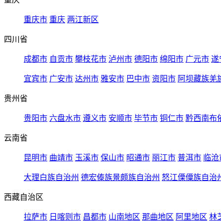
重庆市
重庆
两江新区
四川省
成都市
自贡市
攀枝花市
泸州市
德阳市
绵阳市
广元市
遂
宜宾市
广安市
达州市
雅安市
巴中市
资阳市
阿坝藏族羌
贵州省
贵阳市
六盘水市
遵义市
安顺市
毕节市
铜仁市
黔西南布
云南省
昆明市
曲靖市
玉溪市
保山市
昭通市
丽江市
普洱市
临沧
大理白族自治州
德宏傣族景颇族自治州
怒江傈僳族自治
西藏自治区
拉萨市
日喀则市
昌都市
山南地区
那曲地区
阿里地区
林