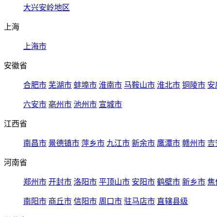
大兴安岭地区
上海
上海市
安徽省
合肥市
芜湖市
蚌埠市
淮南市
马鞍山市
淮北市
铜陵市
安
六安市
亳州市
池州市
宣城市
江西省
南昌市
景德镇市
萍乡市
九江市
新余市
鹰潭市
赣州市
吉
河南省
郑州市
开封市
洛阳市
平顶山市
安阳市
鹤壁市
新乡市
焦
南阳市
商丘市
信阳市
周口市
驻马店市
直辖县级