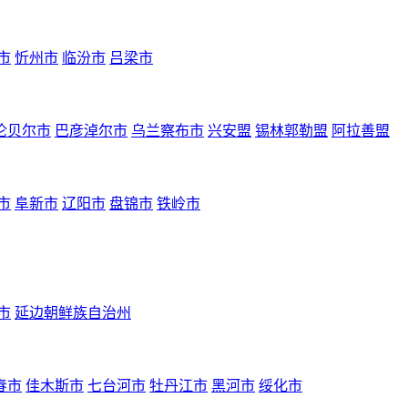
市
忻州市
临汾市
吕梁市
伦贝尔市
巴彦淖尔市
乌兰察布市
兴安盟
锡林郭勒盟
阿拉善盟
市
阜新市
辽阳市
盘锦市
铁岭市
市
延边朝鲜族自治州
春市
佳木斯市
七台河市
牡丹江市
黑河市
绥化市