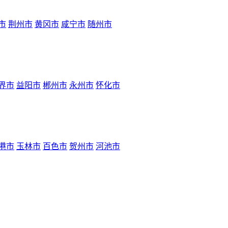
市
荆州市
黄冈市
咸宁市
随州市
界市
益阳市
郴州市
永州市
怀化市
港市
玉林市
百色市
贺州市
河池市