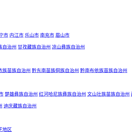
宁市
内江市
乐山市
南充市
眉山市
族自治州
甘孜藏族自治州
凉山彝族自治州
依族苗族自治州
黔东南苗族侗族自治州
黔南布依族苗族自治州
市
楚雄彝族自治州
红河哈尼族彝族自治州
文山壮族苗族自治州
州
迪庆藏族自治州
芝地区