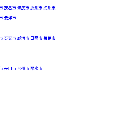
市
茂名市
肇庆市
惠州市
梅州市
市
云浮市
市
泰安市
威海市
日照市
莱芜市
市
舟山市
台州市
丽水市