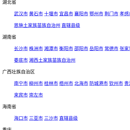
湖北省
武汉市
黄石市
十堰市
宜昌市
襄阳市
鄂州市
荆门市
孝感
恩施土家族苗族自治州
直辖县级
湖南省
长沙市
株洲市
湘潭市
衡阳市
邵阳市
岳阳市
常德市
张家
娄底市
湘西土家族苗族自治州
广西壮族自治区
南宁市
柳州市
桂林市
梧州市
北海市
防城港市
钦州市
贵
来宾市
崇左市
海南省
海口市
三亚市
三沙市
直辖县级
重庆