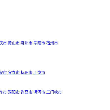
庆市
黄山市
滁州市
阜阳市
宿州市
安市
宜春市
抚州市
上饶市
作市
濮阳市
许昌市
漯河市
三门峡市