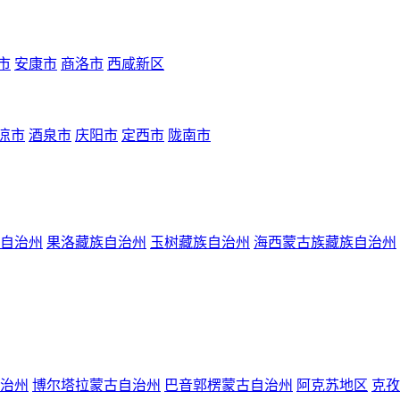
市
安康市
商洛市
西咸新区
凉市
酒泉市
庆阳市
定西市
陇南市
自治州
果洛藏族自治州
玉树藏族自治州
海西蒙古族藏族自治州
治州
博尔塔拉蒙古自治州
巴音郭楞蒙古自治州
阿克苏地区
克孜