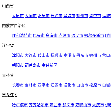
山西省
太原市
大同市
阳泉市
长治市
晋城市
朔州市
晋中市
运城
内蒙古自治区
呼和浩特市
包头市
乌海市
赤峰市
通辽市
鄂尔多斯市
呼
辽宁省
沈阳市
大连市
鞍山市
抚顺市
本溪市
丹东市
锦州市
营口
朝阳市
葫芦岛市
金普新区
吉林省
长春市
吉林市
四平市
辽源市
通化市
白山市
松原市
白城
黑龙江省
哈尔滨市
齐齐哈尔市
鸡西市
鹤岗市
双鸭山市
大庆市
伊